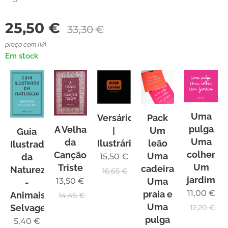
25,50
€
33,30
€
preço com IVA
Em stock
Uma
Versário
Pack
pulga
A Velha
|
Um
Guia
s
Uma
da
Ilustrário
leão
Ilustrado
colher
Canção
Uma
da
15,50
€
Um
Triste
cadeira
Natureza
16,65
€
jardim
Uma
13,50
€
-
11,00
€
praia e
Animais
14,45
€
Uma
Selvagens
12,20
€
pulga
5,40
€