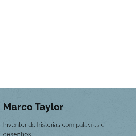
Marco Taylor
Inventor de histórias com palavras e
desenhos