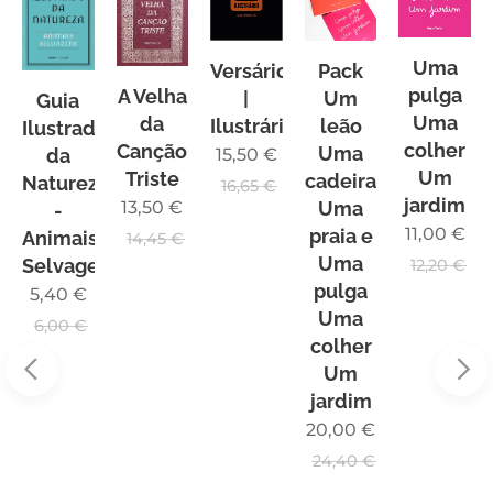
Uma
Versário
Pack
pulga
A Velha
|
Um
Guia
s
Uma
da
Ilustrário
leão
Ilustrado
colher
Canção
Uma
da
15,50
€
Um
Triste
cadeira
Natureza
16,65
€
jardim
Uma
13,50
€
-
11,00
€
praia e
Animais
14,45
€
Uma
Selvagens
12,20
€
pulga
5,40
€
Uma
6,00
€
colher
Um
jardim
20,00
€
24,40
€