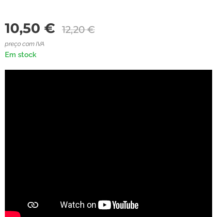
10,50
€
12,20
€
preço com IVA
Em stock