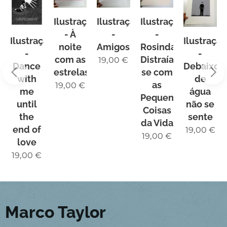
Ilustração
Ilustração
Ilustração
etas
- À
-
-
Ilustração
Ilustraçã
noite
Amigos
Rosinda
-
-
com as
Distraía-
19,00
€
Dance
Debaixo
estrelas
se com
with
de
as
19,00
€
me
água
ro
Pequenas
until
não se
Coisas
the
sente
ontro
da Vida
end of
19,00
€
19,00
€
love
19,00
€
Marco Taylor